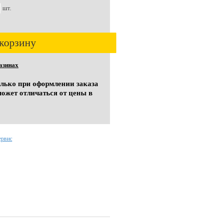
шт.
корзину
азинах
олько при оформлении заказа
может отличаться от цены в
ервис