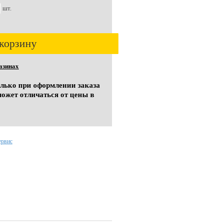
шт.
корзину
азинах
олько при оформлении заказа
может отличаться от цены в
ервис