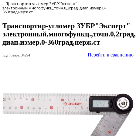
Транспортир-угломер ЗУБР"Эксперт"
электронный,многофункц.,точн.0,2град, диап.измер.0-
360град,нерж.ст
Транспортир-угломер ЗУБР"Эксперт"
электронный,многофункц.,точн.0,2град,
диап.измер.0-360град,нерж.ст
Перейти к сравнению
Код товара: 34294