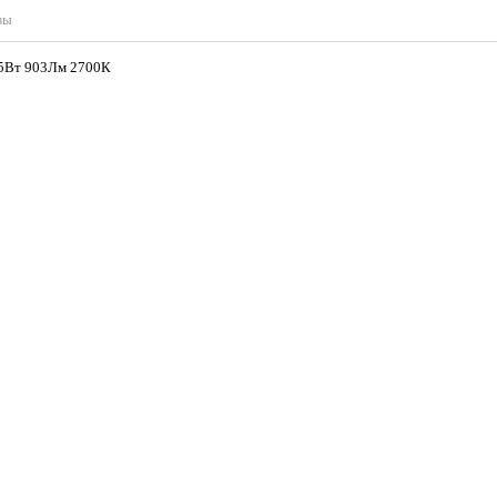
вы
.5Вт 903Лм 2700К