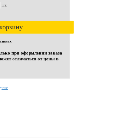
шт.
корзину
азинах
олько при оформлении заказа
может отличаться от цены в
ервис