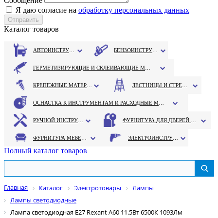
Сообщение
Я даю согласие на
обработку персональных данных
Каталог товаров
АВТОИНСТРУМЕНТ
БЕНЗОИНСТРУМЕНТ
ГЕРМЕТИЗИРУЮЩИЕ И СКЛЕИВАЮЩИЕ МАТЕРИАЛЫ
КРЕПЕЖНЫЕ МАТЕРИАЛЫ
ЛЕСТНИЦЫ И СТРЕМЯНКИ
ОСНАСТКА К ИНСТРУМЕНТАМ И РАСХОДНЫЕ МАТЕРИАЛЫ
РУЧНОЙ ИНСТРУМЕНТ
ФУРНИТУРА ДЛЯ ДВЕРЕЙ И ОКОН
ФУРНИТУРА МЕБЕЛЬНАЯ
ЭЛЕКТРОИНСТРУМЕНТ
Полный каталог товаров
Главная
Каталог
Электротовары
Лампы
Лампы светодиодные
Лампа светодиодная Е27 Rexant А60 11.5Вт 6500К 1093Лм