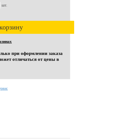
шт.
корзину
азинах
олько при оформлении заказа
может отличаться от цены в
ервис