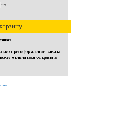
шт.
корзину
азинах
олько при оформлении заказа
может отличаться от цены в
ервис