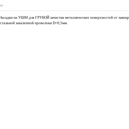
вы
Насадки на УШМ для ГРУБОЙ зачистки металлических поверхностей от лакокр
 стальной закаленной проволоки D=0,5мм.