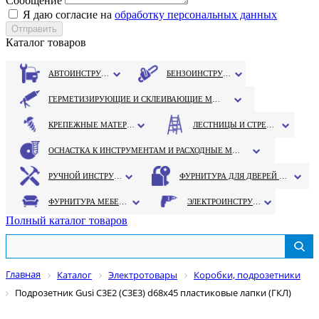
Сообщение
Я даю согласие на
обработку персональных данных
Каталог товаров
АВТОИНСТРУМЕНТ
БЕНЗОИНСТРУМЕНТ
ГЕРМЕТИЗИРУЮЩИЕ И СКЛЕИВАЮЩИЕ МАТЕРИАЛЫ
КРЕПЕЖНЫЕ МАТЕРИАЛЫ
ЛЕСТНИЦЫ И СТРЕМЯНКИ
ОСНАСТКА К ИНСТРУМЕНТАМ И РАСХОДНЫЕ МАТЕРИАЛЫ
РУЧНОЙ ИНСТРУМЕНТ
ФУРНИТУРА ДЛЯ ДВЕРЕЙ И ОКОН
ФУРНИТУРА МЕБЕЛЬНАЯ
ЭЛЕКТРОИНСТРУМЕНТ
Полный каталог товаров
Главная
Каталог
Электротовары
Коробки, подрозетники
Подрозетник Gusi C3Е2 (С3Е3) d68х45 пластиковые лапки (ГКЛ)