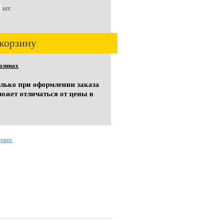
шт.
корзину
азинах
олько при оформлении заказа
может отличаться от цены в
ервис