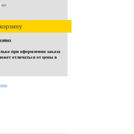
шт.
корзину
азинах
олько при оформлении заказа
может отличаться от цены в
ервис