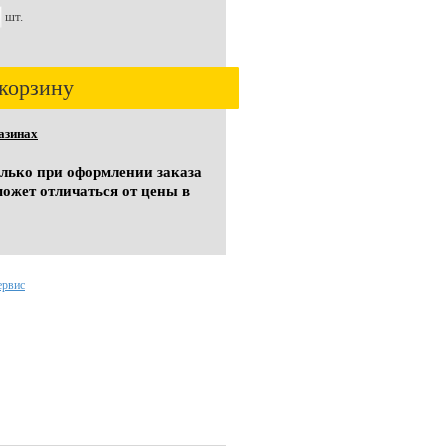
шт.
корзину
азинах
олько при оформлении заказа
может отличаться от цены в
ервис