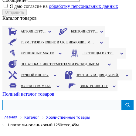
Сообщение
Я даю согласие на
обработку персональных данных
Каталог товаров
АВТОИНСТРУМЕНТ
БЕНЗОИНСТРУМЕНТ
ГЕРМЕТИЗИРУЮЩИЕ И СКЛЕИВАЮЩИЕ МАТЕРИАЛЫ
КРЕПЕЖНЫЕ МАТЕРИАЛЫ
ЛЕСТНИЦЫ И СТРЕМЯНКИ
ОСНАСТКА К ИНСТРУМЕНТАМ И РАСХОДНЫЕ МАТЕРИАЛЫ
РУЧНОЙ ИНСТРУМЕНТ
ФУРНИТУРА ДЛЯ ДВЕРЕЙ И ОКОН
ФУРНИТУРА МЕБЕЛЬНАЯ
ЭЛЕКТРОИНСТРУМЕНТ
Полный каталог товаров
Главная
Каталог
Хозяйственные товары
Шпагат льнопеньковый 1250текс, 45м