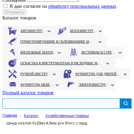
Сообщение
Я даю согласие на
обработку персональных данных
Каталог товаров
АВТОИНСТРУМЕНТ
БЕНЗОИНСТРУМЕНТ
ГЕРМЕТИЗИРУЮЩИЕ И СКЛЕИВАЮЩИЕ МАТЕРИАЛЫ
КРЕПЕЖНЫЕ МАТЕРИАЛЫ
ЛЕСТНИЦЫ И СТРЕМЯНКИ
ОСНАСТКА К ИНСТРУМЕНТАМ И РАСХОДНЫЕ МАТЕРИАЛЫ
РУЧНОЙ ИНСТРУМЕНТ
ФУРНИТУРА ДЛЯ ДВЕРЕЙ И ОКОН
ФУРНИТУРА МЕБЕЛЬНАЯ
ЭЛЕКТРОИНСТРУМЕНТ
Полный каталог товаров
Главная
Каталог
Хозяйственные товары
Шнур хоз.тип 9 (20м) 4,5мм р/н 91кгс с серд.