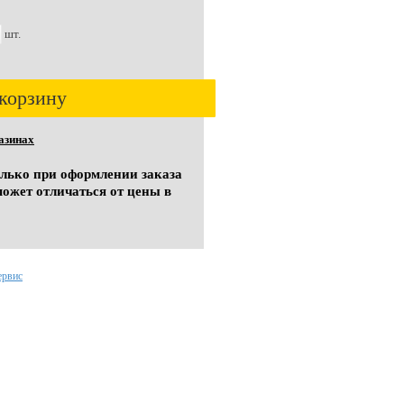
шт.
корзину
азинах
олько при оформлении заказа
может отличаться от цены в
ервис