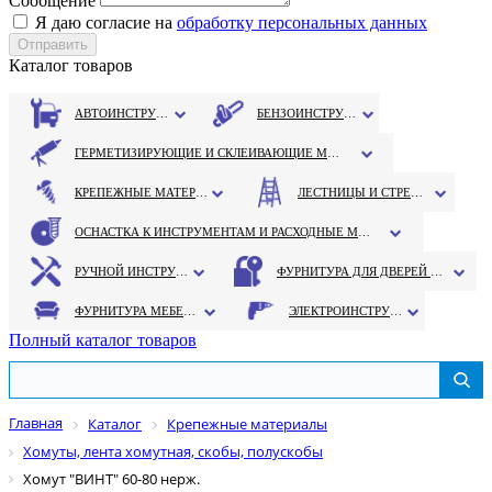
Сообщение
Я даю согласие на
обработку персональных данных
Каталог товаров
АВТОИНСТРУМЕНТ
БЕНЗОИНСТРУМЕНТ
ГЕРМЕТИЗИРУЮЩИЕ И СКЛЕИВАЮЩИЕ МАТЕРИАЛЫ
КРЕПЕЖНЫЕ МАТЕРИАЛЫ
ЛЕСТНИЦЫ И СТРЕМЯНКИ
ОСНАСТКА К ИНСТРУМЕНТАМ И РАСХОДНЫЕ МАТЕРИАЛЫ
РУЧНОЙ ИНСТРУМЕНТ
ФУРНИТУРА ДЛЯ ДВЕРЕЙ И ОКОН
ФУРНИТУРА МЕБЕЛЬНАЯ
ЭЛЕКТРОИНСТРУМЕНТ
Полный каталог товаров
Главная
Каталог
Крепежные материалы
Хомуты, лента хомутная, скобы, полускобы
Хомут "ВИНТ" 60-80 нерж.