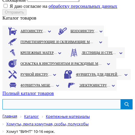
Сообщение
Я даю согласие на
обработку персональных данных
Каталог товаров
АВТОИНСТРУМЕНТ
БЕНЗОИНСТРУМЕНТ
ГЕРМЕТИЗИРУЮЩИЕ И СКЛЕИВАЮЩИЕ МАТЕРИАЛЫ
КРЕПЕЖНЫЕ МАТЕРИАЛЫ
ЛЕСТНИЦЫ И СТРЕМЯНКИ
ОСНАСТКА К ИНСТРУМЕНТАМ И РАСХОДНЫЕ МАТЕРИАЛЫ
РУЧНОЙ ИНСТРУМЕНТ
ФУРНИТУРА ДЛЯ ДВЕРЕЙ И ОКОН
ФУРНИТУРА МЕБЕЛЬНАЯ
ЭЛЕКТРОИНСТРУМЕНТ
Полный каталог товаров
Главная
Каталог
Крепежные материалы
Хомуты, лента хомутная, скобы, полускобы
Хомут "ВИНТ" 10-16 нерж.