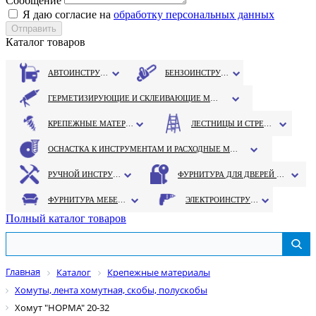
Сообщение
Я даю согласие на
обработку персональных данных
Каталог товаров
АВТОИНСТРУМЕНТ
БЕНЗОИНСТРУМЕНТ
ГЕРМЕТИЗИРУЮЩИЕ И СКЛЕИВАЮЩИЕ МАТЕРИАЛЫ
КРЕПЕЖНЫЕ МАТЕРИАЛЫ
ЛЕСТНИЦЫ И СТРЕМЯНКИ
ОСНАСТКА К ИНСТРУМЕНТАМ И РАСХОДНЫЕ МАТЕРИАЛЫ
РУЧНОЙ ИНСТРУМЕНТ
ФУРНИТУРА ДЛЯ ДВЕРЕЙ И ОКОН
ФУРНИТУРА МЕБЕЛЬНАЯ
ЭЛЕКТРОИНСТРУМЕНТ
Полный каталог товаров
Главная
Каталог
Крепежные материалы
Хомуты, лента хомутная, скобы, полускобы
Хомут "НОРМА" 20-32