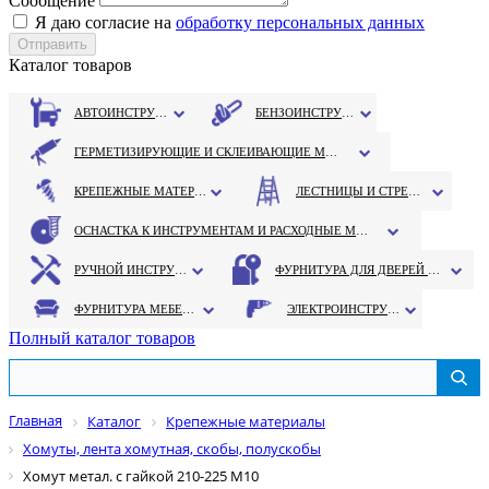
Сообщение
Я даю согласие на
обработку персональных данных
Каталог товаров
АВТОИНСТРУМЕНТ
БЕНЗОИНСТРУМЕНТ
ГЕРМЕТИЗИРУЮЩИЕ И СКЛЕИВАЮЩИЕ МАТЕРИАЛЫ
КРЕПЕЖНЫЕ МАТЕРИАЛЫ
ЛЕСТНИЦЫ И СТРЕМЯНКИ
ОСНАСТКА К ИНСТРУМЕНТАМ И РАСХОДНЫЕ МАТЕРИАЛЫ
РУЧНОЙ ИНСТРУМЕНТ
ФУРНИТУРА ДЛЯ ДВЕРЕЙ И ОКОН
ФУРНИТУРА МЕБЕЛЬНАЯ
ЭЛЕКТРОИНСТРУМЕНТ
Полный каталог товаров
Главная
Каталог
Крепежные материалы
Хомуты, лента хомутная, скобы, полускобы
Хомут метал. с гайкой 210-225 М10