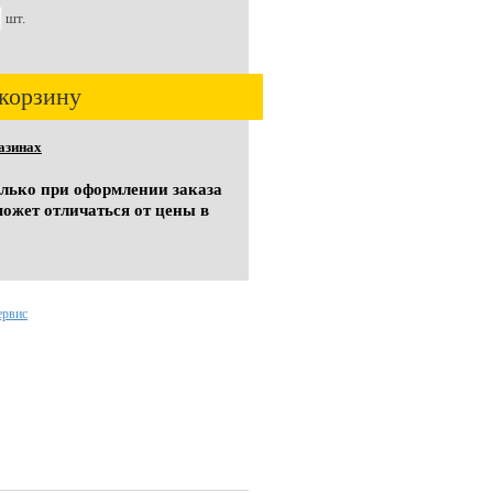
шт.
корзину
азинах
олько при оформлении заказа
может отличаться от цены в
ервис