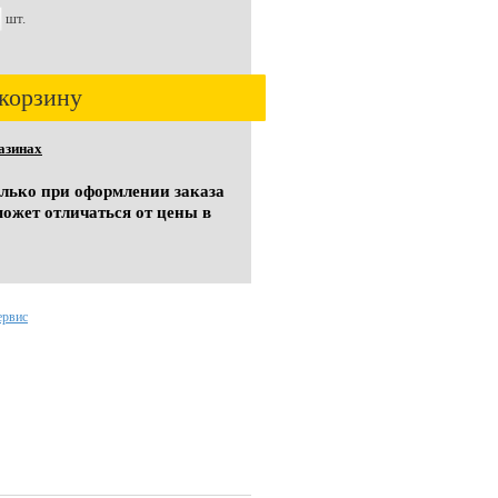
шт.
корзину
азинах
олько при оформлении заказа
может отличаться от цены в
ервис