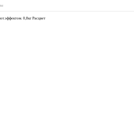
вы
от.эффектом. 0,8кг Расцвет