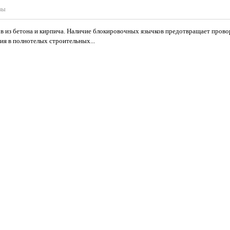
вы
ов из бетона и кирпича. Наличие блокировочных язычков предотвращает прово
ия в полнотелых строительных...