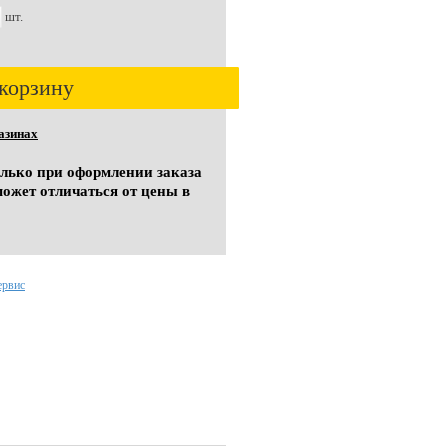
шт.
корзину
азинах
олько при оформлении заказа
может отличаться от цены в
ервис