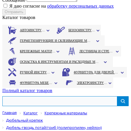
Сообщение
Я даю согласие на
обработку персональных данных
Каталог товаров
АВТОИНСТРУМЕНТ
БЕНЗОИНСТРУМЕНТ
ГЕРМЕТИЗИРУЮЩИЕ И СКЛЕИВАЮЩИЕ МАТЕРИАЛЫ
КРЕПЕЖНЫЕ МАТЕРИАЛЫ
ЛЕСТНИЦЫ И СТРЕМЯНКИ
ОСНАСТКА К ИНСТРУМЕНТАМ И РАСХОДНЫЕ МАТЕРИАЛЫ
РУЧНОЙ ИНСТРУМЕНТ
ФУРНИТУРА ДЛЯ ДВЕРЕЙ И ОКОН
ФУРНИТУРА МЕБЕЛЬНАЯ
ЭЛЕКТРОИНСТРУМЕНТ
Полный каталог товаров
Главная
Каталог
Крепежные материалы
Дюбельный крепеж
Дюбель-гвоздь потай/гриб (полипропилен, нейлон)