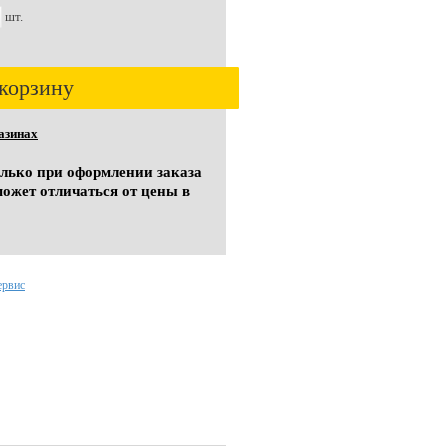
шт.
корзину
азинах
олько при оформлении заказа
может отличаться от цены в
ервис