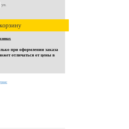
уп.
корзину
азинах
олько при оформлении заказа
может отличаться от цены в
ервис