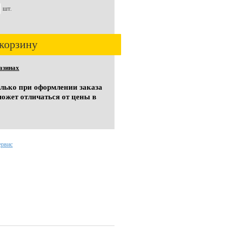
шт.
корзину
азинах
олько при оформлении заказа
может отличаться от цены в
ервис