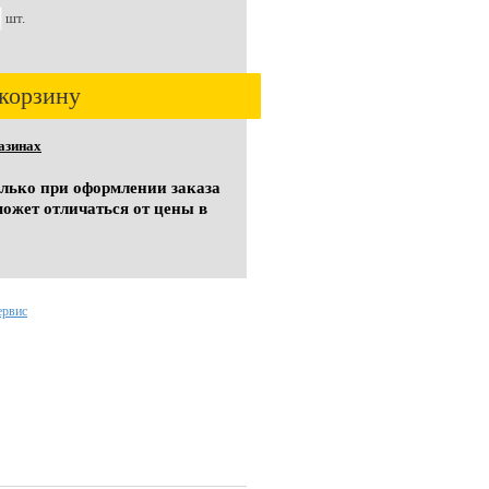
шт.
корзину
азинах
олько при оформлении заказа
может отличаться от цены в
ервис