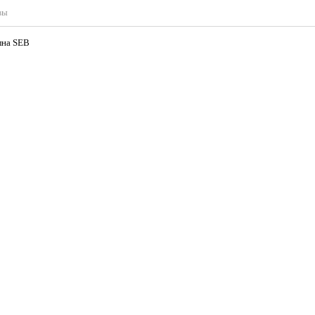
вы
лна SEB