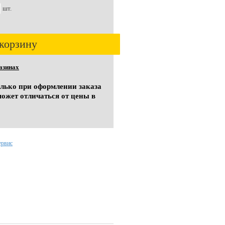
шт.
корзину
азинах
олько при оформлении заказа
может отличаться от цены в
ервис