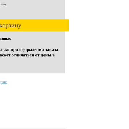
шт.
корзину
азинах
олько при оформлении заказа
может отличаться от цены в
ервис