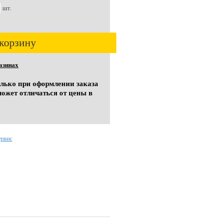
шт.
корзину
азинах
олько при оформлении заказа
может отличаться от цены в
ервис