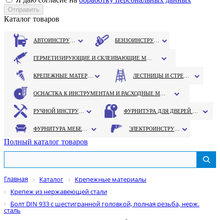
Каталог товаров
АВТОИНСТРУМЕНТ
БЕНЗОИНСТРУМЕНТ
ГЕРМЕТИЗИРУЮЩИЕ И СКЛЕИВАЮЩИЕ МАТЕРИАЛЫ
КРЕПЕЖНЫЕ МАТЕРИАЛЫ
ЛЕСТНИЦЫ И СТРЕМЯНКИ
ОСНАСТКА К ИНСТРУМЕНТАМ И РАСХОДНЫЕ МАТЕРИАЛЫ
РУЧНОЙ ИНСТРУМЕНТ
ФУРНИТУРА ДЛЯ ДВЕРЕЙ И ОКОН
ФУРНИТУРА МЕБЕЛЬНАЯ
ЭЛЕКТРОИНСТРУМЕНТ
Полный каталог товаров
Главная
Каталог
Крепежные материалы
Крепеж из нержавеющей стали
Болт DIN 933 с шестигранной головкой, полная резьба, нерж.
сталь