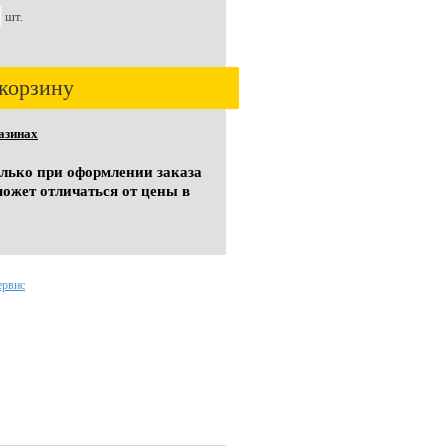
шт.
корзину
азинах
олько при оформлении заказа
может отличаться от цены в
ервис