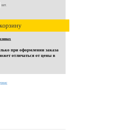
шт.
корзину
азинах
олько при оформлении заказа
может отличаться от цены в
ервис