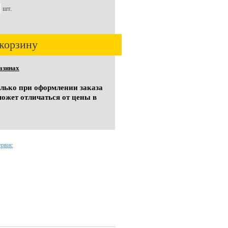
шт.
корзину
азинах
олько при оформлении заказа
может отличаться от цены в
ервис