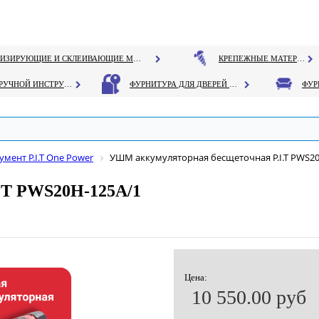
ГЕРМЕТИЗИРУЮЩИЕ И СКЛЕИВАЮЩИЕ МАТЕРИАЛЫ
КРЕПЕЖНЫЕ МАТЕРИАЛЫ
РУЧНОЙ ИНСТРУМЕНТ
ФУРНИТУРА ДЛЯ ДВЕРЕЙ И ОКОН
мент P.I.T One Power
УШМ аккумуляторная бесщеточная P.I.T РWS20
.T РWS20Н-125А/1
Цена:
10 550.00 руб