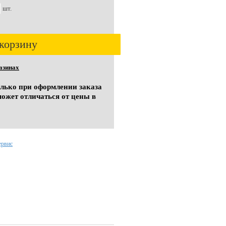
шт.
корзину
азинах
олько при оформлении заказа
может отличаться от цены в
ервис