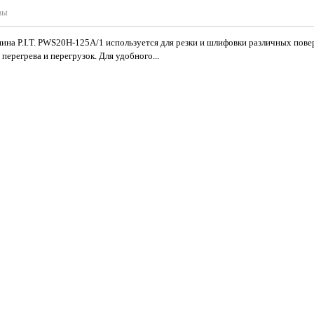
вы
а P.I.T. PWS20H-125A/1 используется для резки и шлифовки различных пове
перегрева и перегрузок. Для удобного...