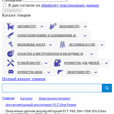
Сообщение
Я даю согласие на
обработку персональных данных
Каталог товаров
АВТОИНСТРУМЕНТ
БЕНЗОИНСТРУМЕНТ
ГЕРМЕТИЗИРУЮЩИЕ И СКЛЕИВАЮЩИЕ МАТЕРИАЛЫ
КРЕПЕЖНЫЕ МАТЕРИАЛЫ
ЛЕСТНИЦЫ И СТРЕМЯНКИ
ОСНАСТКА К ИНСТРУМЕНТАМ И РАСХОДНЫЕ МАТЕРИАЛЫ
РУЧНОЙ ИНСТРУМЕНТ
ФУРНИТУРА ДЛЯ ДВЕРЕЙ И ОКОН
ФУРНИТУРА МЕБЕЛЬНАЯ
ЭЛЕКТРОИНСТРУМЕНТ
Полный каталог товаров
Главная
Каталог
Электроинструмент
Аккумуляторный инструмент P.I.T One Power
Пила-мини цепная аккумуляторная P.I.T. PKE 20H-150A SOLO,без