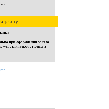
шт.
корзину
азинах
олько при оформлении заказа
может отличаться от цены в
ервис