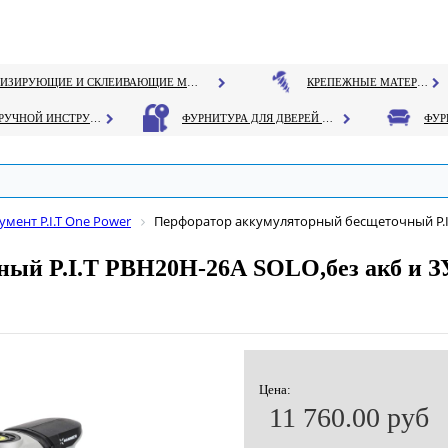
ГЕРМЕТИЗИРУЮЩИЕ И СКЛЕИВАЮЩИЕ МАТЕРИАЛЫ
КРЕПЕЖНЫЕ МАТЕРИАЛЫ
РУЧНОЙ ИНСТРУМЕНТ
ФУРНИТУРА ДЛЯ ДВЕРЕЙ И ОКОН
мент P.I.T One Power
Перфоратор аккумуляторный бесщеточный P.I.T 
 P.I.T РВН20H-26А SOLO,без акб и ЗУ, 
Цена:
11 760.00 руб