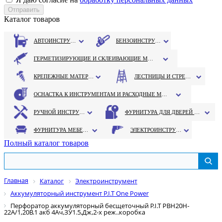
Каталог товаров
АВТОИНСТРУМЕНТ
БЕНЗОИНСТРУМЕНТ
ГЕРМЕТИЗИРУЮЩИЕ И СКЛЕИВАЮЩИЕ МАТЕРИАЛЫ
КРЕПЕЖНЫЕ МАТЕРИАЛЫ
ЛЕСТНИЦЫ И СТРЕМЯНКИ
ОСНАСТКА К ИНСТРУМЕНТАМ И РАСХОДНЫЕ МАТЕРИАЛЫ
РУЧНОЙ ИНСТРУМЕНТ
ФУРНИТУРА ДЛЯ ДВЕРЕЙ И ОКОН
ФУРНИТУРА МЕБЕЛЬНАЯ
ЭЛЕКТРОИНСТРУМЕНТ
Полный каталог товаров
Главная
Каталог
Электроинструмент
Аккумуляторный инструмент P.I.T One Power
Перфоратор аккумуляторный бесщеточный P.I.T РВН20H-
22A/1,20B.1 акб 4Aч,ЗУ1.5,Дж,2-х реж..коробка